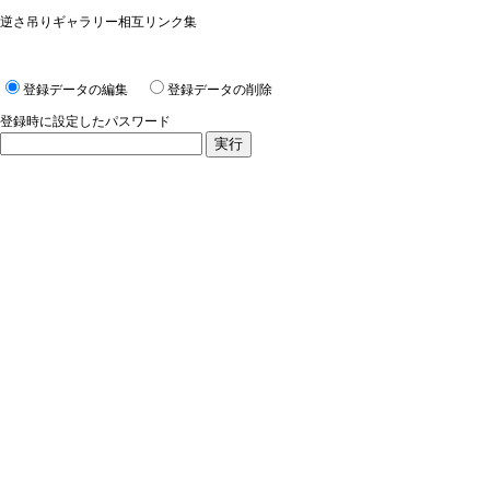
逆さ吊りギャラリー相互リンク集
登録データの編集
登録データの削除
登録時に設定したパスワード