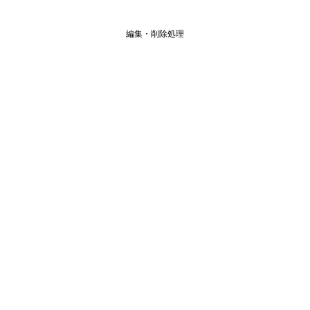
編集・削除処理