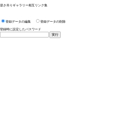
逆さ吊りギャラリー相互リンク集
登録データの編集
登録データの削除
登録時に設定したパスワード